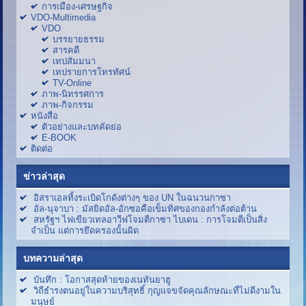
การเมือง-เศรษฐกิจ
VDO-Multimedia
VDO
บรรยายธรรม
สารคดี
เทปสัมมนา
เทปรายการโทรทัศน์
TV-Online
ภาพ-นิทรรศการ
ภาพ-กิจกรรม
หนังสือ
ตัวอย่างและบทคัดย่อ
E-BOOK
ติดต่อ
ข่าวล่าสุด
อิสราเอลทิ้งระเบิดโกดังต่างๆ ของ UN ในฉนวนกาซา
อัล-นุจาบา : มัสยิดอัล-อักซอคือเข็มทิศของกองกำลังต่อต้าน
สหรัฐฯ ไฟเขียวเทลอาวีฟโจมตีกาซา ไบเดน : การโจมตีเป็นสิ่ง
จำเป็น แต่การยึดครองนั้นผิด
บทความล่าสุด
บันทึก : โอกาสสุดท้ายของเนทันยาฮู
วิถีธำรงตนอยู่ในความบริสุทธิ์ กุญแจขจัดคุณลักษณะที่ไม่ดีงามใน
มนุษย์