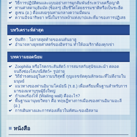
วิธีการปฏิบัติตนและแบบอย่างการผูกสัมพันธ์ระหว่างเครือญาติ
ท่านศาสดามุฮัมมัด (ซ็อลฯ) เสียชีวิตโดยธรรมชาติหรือเป็นชะฮีด
ฮูเซน (อ.) คือแสงอรุณท่ามกลางความมืดมน
ความอิจฉาริษยา หนึ่งในรากเหง้าแห่งบาปและที่มาของการปฏิเสธ
บทวิเคราะห์ล่าสุด
บันทึก : โอกาสสุดท้ายของเนทันยาฮู
อำนาจทางยุทธศาสตร์ของอิหร่าน ทำให้อเมริกาต้องคุกเข่า
บทความยอดนิยม
Zoophilia หรือโรคกระสันสัตว์ การสมรสกับสุนัขและม้า ตลอด
จนถึงซ่องโสเภณีสัตว์+ รูปถ่าย
วิถีธำรงตนอยู่ในความบริสุทธิ์ กุญแจขจัดคุณลักษณะที่ไม่ดีงามใน
มนุษย์
แนวทางของท่านอิมามโคมัยนี (ร.ฮ.) เพื่อเตรียมพื้นฐานสำหรับการ
มาของมหาบุรุษผู้ยิ่งใหญ่
กำแพงร้องไห้ (Wailing wall) คืออะไร?
พื้นฐานมานุษยวิทยา คือ ทฤษฎีทางการเมืองของท่านอิมามอะลี
(อ.)
การเดินทางและการท่องเที่ยวในทัศนะของอิสลาม
หนังสือ