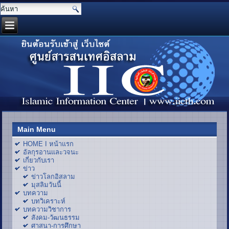
Main Menu
HOME I หน้าแรก
อัลกุรอานและวจนะ
เกี่ยวกับเรา
ข่าว
ข่าวโลกอิสลาม
มุสลิมวันนี้
บทความ
บทวิเคราะห์
บทความวิชาการ
สังคม-วัฒนธรรม
ศาสนา-การศึกษา