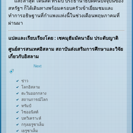
และล่าสุด โดนัลด์ ทรัมป์ ประธานาธิบดีคนปัจจุบันของ
สหรัฐฯ ก็ได้เดินทางพร้อมครอบครัวเข้าเยี่ยมชมและ
ทำการอธิษฐานที่กำแพงแห่งนี้ในช่วงเดือนพฤษภาคมที่
ผ่านมา
แปลและเรียบเรียงโดย
: เชคมุฮัมมัดนาอีม ประดับญาติ
ศูนย์สารสนเทศอิสลาม สถาบันส่งเสริมการศึกษาและวิจัย
เกี่ยวกับอิสลาม
Next
ข่าว
โลกอิสลาม
ตะวันออกกลาง
สถานการณ์โลก
ทรัมป์
ไซออนิสต์
บทวิเคราะห์
กรุงเยรูซาเล็ม
เยรูซาเล็ม