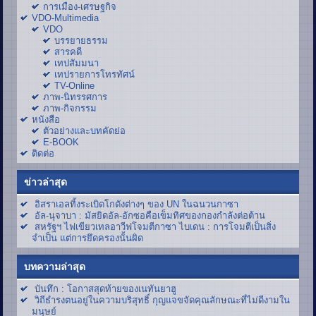
การเมือง-เศรษฐกิจ
VDO-Multimedia
VDO
บรรยายธรรม
สารคดี
เทปสัมมนา
เทปรายการโทรทัศน์
TV-Online
ภาพ-นิทรรศการ
ภาพ-กิจกรรม
หนังสือ
ตัวอย่างและบทคัดย่อ
E-BOOK
ติดต่อ
ข่าวล่าสุด
อิสราเอลทิ้งระเบิดโกดังต่างๆ ของ UN ในฉนวนกาซา
อัล-นุจาบา : มัสยิดอัล-อักซอคือเข็มทิศของกองกำลังต่อต้าน
สหรัฐฯ ไฟเขียวเทลอาวีฟโจมตีกาซา ไบเดน : การโจมตีเป็นสิ่ง
จำเป็น แต่การยึดครองนั้นผิด
บทความล่าสุด
บันทึก : โอกาสสุดท้ายของเนทันยาฮู
วิถีธำรงตนอยู่ในความบริสุทธิ์ กุญแจขจัดคุณลักษณะที่ไม่ดีงามใน
มนุษย์