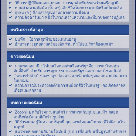
วิธีการปฏิบัติตนและแบบอย่างการผูกสัมพันธ์ระหว่างเครือญาติ
ท่านศาสดามุฮัมมัด (ซ็อลฯ) เสียชีวิตโดยธรรมชาติหรือเป็นชะฮีด
ฮูเซน (อ.) คือแสงอรุณท่ามกลางความมืดมน
ความอิจฉาริษยา หนึ่งในรากเหง้าแห่งบาปและที่มาของการปฏิเสธ
บทวิเคราะห์ล่าสุด
บันทึก : โอกาสสุดท้ายของเนทันยาฮู
อำนาจทางยุทธศาสตร์ของอิหร่าน ทำให้อเมริกาต้องคุกเข่า
ข่าวยอดนิยม
นายพลกออานี : ไฟบนเรือกองทัพเรือสหรัฐฯคือ 'การลงโทษอัน
ศักดิ์สิทธิ์' สำหรับ อาชญากรรมของสหรัฐฯ และระบอบไซออนิสต์
"ทหารรับจ้าง" ของซาอุฯ ก่อจลาจล พร้อมข่มขู่จะออกจากสนามรบ
ในเยเมน
สถานการณ์ประท้วงต่อต้านการเหยียดสีผิวในสหรัฐฯ ก่อเกิดจลาจล
เดือดและลุกลาม
บทความยอดนิยม
Zoophilia หรือโรคกระสันสัตว์ การสมรสกับสุนัขและม้า ตลอด
จนถึงซ่องโสเภณีสัตว์+ รูปถ่าย
วิถีธำรงตนอยู่ในความบริสุทธิ์ กุญแจขจัดคุณลักษณะที่ไม่ดีงามใน
มนุษย์
แนวทางของท่านอิมามโคมัยนี (ร.ฮ.) เพื่อเตรียมพื้นฐานสำหรับการ