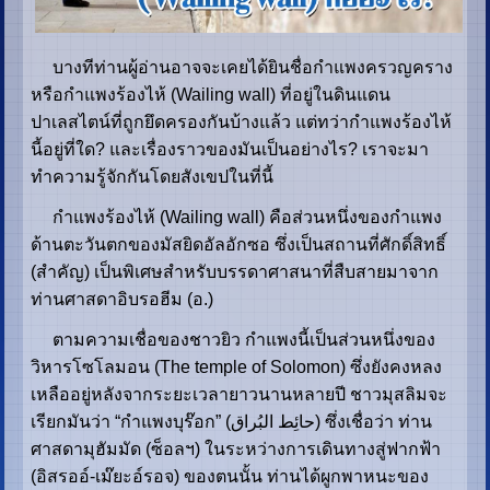
บางทีท่านผู้อ่านอาจจะเคยได้ยินชื่อกำแพงครวญคราง
หรือกำแพงร้องไห้ (Wailing wall) ที่อยู่ในดินแดน
ปาเลสไตน์ที่ถูกยึดครองกันบ้างแล้ว แต่ทว่ากำแพงร้องไห้
นี้อยู่ที่ใด? และเรื่องราวของมันเป็นอย่างไร? เราจะมา
ทำความรู้จักกันโดยสังเขปในที่นี้
กำแพงร้องไห้ (Wailing wall) คือส่วนหนึ่งของกำแพง
ด้านตะวันตกของมัสยิดอัลอักซอ ซึ่งเป็นสถานที่ศักดิ์สิทธิ์
(สำคัญ) เป็นพิเศษสำหรับบรรดาศาสนาที่สืบสายมาจาก
ท่านศาสดาอิบรอฮีม (อ.)
ตามความเชื่อของชาวยิว กำแพงนี้เป็นส่วนหนึ่งของ
วิหารโซโลมอน (The temple of Solomon) ซึ่งยังคงหลง
เหลืออยู่หลังจากระยะเวลายาวนานหลายปี ชาวมุสลิมจะ
เรียกมันว่า “กำแพงบุร๊อก” (حائِط البُراق) ซึ่งเชื่อว่า ท่าน
ศาสดามุฮัมมัด (ซ็อลฯ) ในระหว่างการเดินทางสู่ฟากฟ้า
(อิสรออ์-เม๊ยะอ์รอจ) ของตนนั้น ท่านได้ผูกพาหนะของ