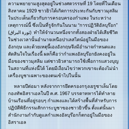
ความพยายามสูงสุดอยู่ในช่วงศตวรรษที่ 19 โดยที่ในเดือน
สิงหาคม 1929 ชาวยิวได้เกิดการประทะกันกับชาวมุสลิม
ในประเด็นเกี่ยวกับการครอบครองกำแพง ในระหว่าง
เหตุการณ์นี้ ซึ่งเป็นที่รูจักกันในนาม “การปฏิวัติอัลบุร๊อก”
(ثورة البراق) ทำให้จำนวนหนึ่งจากทั้งสองฝ่ายได้เสียชีวิต
ในช่วงเวลานั้นอำนาจเหนือปาเลสไตน์อยู่ในมือของ
อังกฤษ และด้วยเหตุนี้เองอังกฤษจึงมีอำนาจกำหนดและ
ตัดสินใจในเรื่องนี้ ผลก็คือว่ากำแพงอัลบุร๊อกยังคงอยู่ใน
มือของชาวมุสลิม แต่ชาวยิวสามารถใช้เพื่อการแสวงบุญ
ในสถานที่แห่งนี้ได้ โดยมีเงื่อนไขว่าพวกเขาจะต้องไม่นำ
เครื่องบูชาเฉพาะของตนเข้าไปในนั้น
หลายปีต่อมา หลังจากการยึดครองกรุงเยรูซาเล็มโดย
กองทัพอิสราเอลในปี ค.ศ. 1967 บรรดาทหารได้ทำลาย
บ้านเรือนที่อยู่รอบๆ กำแพงและได้สร้างพื้นที่สำหรับการ
ปฏิบัตืพิธีกรรมสักการะบูชาของชาวยิวขึ้น ตั้งแต่นั้นมา
สำนักงานกำกับดูแลกำแพงอัลบุร๊อกก็ตกอยู่ในมือของ
อิสราเอล