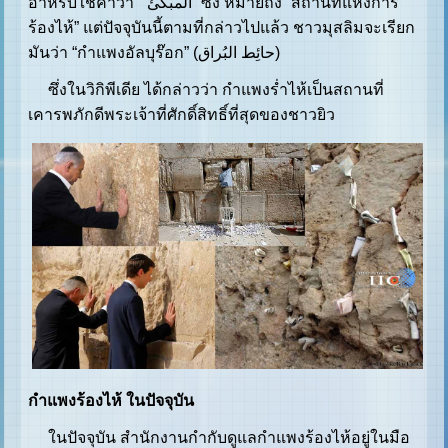
อาหรับใช้คำว่า “المبکئ” ซึ่ง หมายถึง “สถานที่แห่งการ
ร้องไห้” แต่ปัจจุบันนี้ตามที่กล่าวไปแล้ว ชาวมุสลิมจะเรียก
มันว่า “กำแพงอัลบุร๊อก” (حائِط البُراق)
ซึ่งในวิกิพีเดีย ได้กล่าวว่า กำแพงร่ำไห้เป็นสถานที่
เคารพภักดีพระเจ้าที่ศักดิ์สิทธิ์ที่สุดของชาวยิว
กำแพงร้องไห้ ในปัจจุบัน
ในปัจจุบัน สำนักงานกำกับดูแลกำแพงร้องไห้อยู่ในมือ