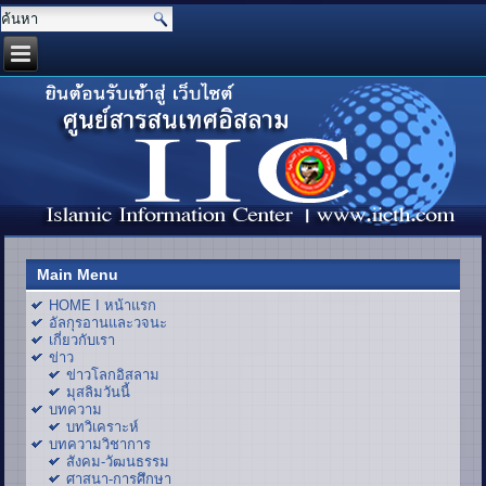
Main Menu
HOME I หน้าแรก
อัลกุรอานและวจนะ
เกี่ยวกับเรา
ข่าว
ข่าวโลกอิสลาม
มุสลิมวันนี้
บทความ
บทวิเคราะห์
บทความวิชาการ
สังคม-วัฒนธรรม
ศาสนา-การศึกษา