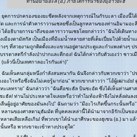
ท่านอิมามอะลี (อ.) ภายใต้การนำของมุอาวิยะฮ์
การปกครองของยะซีดหลังจากเหตุการณ์ในกัรบะลา เมืองนี้ได้
ีด และการนำตัวคาราวานเชลยซึ่งเป็นลูกหลานของท่านอิมามอะลี (อ
ีย์ ได้อธิบายการมาถึงของคาราวานเชยโดยกล่าวว่า "ฉันได้เดินทางเพ
ยังเมืองดามัสกัส เป็นเมืองที่มีแม่น้ำหลายสายที่เต็มเปี่ยมไปด้วยน้
่างๆ ที่สวยงามถูกติดตั้งและแขวนอยู่ตามประตูและกำแพงต่างๆ ป
นบรรดาสตรีกำลังเป่าปากและตีกอง! ฉันได้กล่าวกับตัวเองว่า ชาวเ
ู้ (แล้วนี่เป็นเทศกาลอะไรกันเล่า)"
เห็นคนกลุ่มหนึ่งกำลังสนทนากัน ฉันจึงกล่าวกับพวกเขาว่า "
งอะไรหรือซึ่งฉันไม่เคยรู้มาก่อน" พวกเขากล่าวว่า "โอ้ผู้เฒ่าเอ๋ย! 
ในทะเลทราย" ฉันกล่าวว่า "ฉันคือซะฮัล บินซะอัด ซึ่งได้เห็นท่านศา
้ซะฮัล! ท่านไม่ประหลาดใจเลยหรือว่าทำไมท้องฟ้าจึงไม่หลั่งฝนลง
กลืนผู้อยู่อาศัยของมันลงไป" ฉันถามว่า "มีอะไรเกิดขึ้นกระนั้นหรือ
 หลานของศาสดามุฮัมมัด ที่บุคคลเหล่านี้ได้นำมาจากอิรักเป็นของ
หลาดเสียเหลือเกิน! ที่พวกเขาได้นำเอาศีรษะของฮุเซน (อ.) มา แ
นั้นหรือ พวกเขาจะเข้าทางประตูใด"