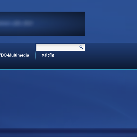
ท่าน I Peace Be Upon You
 name of Allah I بِسْــــــــــــــــــمِ اﷲِالرَّحْمَنِ اارَّحِيم
Assalamualaikum I اَلسَّلَامُ عَلَيْكُم
VDO-Multimedia
หนังสือ