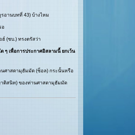
ุรอานบทที่ 43) บ้างไหม
รอ
์ (ซบ.) ทรงตรัสว่า
ใด ๆ เพื่อการประกาศอิสลามนี้ ยกเว้น
ศาสดามุฮัมมัด (ซ็อล) กระนั้นหรือ
ญาติสนิท) ของท่านศาสดามุฮัมมัด