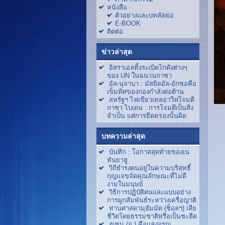
หนังสือ
ตัวอย่างและบทคัดย่อ
E-BOOK
ติดต่อ
ข่าวล่าสุด
อิสราเอลทิ้งระเบิดโกดังต่างๆ
ของ UN ในฉนวนกาซา
อัล-นุจาบา : มัสยิดอัล-อักซอคือ
เข็มทิศของกองกำลังต่อต้าน
สหรัฐฯ ไฟเขียวเทลอาวีฟโจมตี
กาซา ไบเดน : การโจมตีเป็นสิ่ง
จำเป็น แต่การยึดครองนั้นผิด
บทความล่าสุด
บันทึก : โอกาสสุดท้ายของเน
ทันยาฮู
วิถีธำรงตนอยู่ในความบริสุทธิ์
กุญแจขจัดคุณลักษณะที่ไม่ดี
งามในมนุษย์
วิธีการปฏิบัติตนและแบบอย่าง
การผูกสัมพันธ์ระหว่างเครือญาติ
ท่านศาสดามุฮัมมัด (ซ็อลฯ) เสีย
ชีวิตโดยธรรมชาติหรือเป็นชะฮีด
ฮูเซน (อ.) คือแสงอรุณ