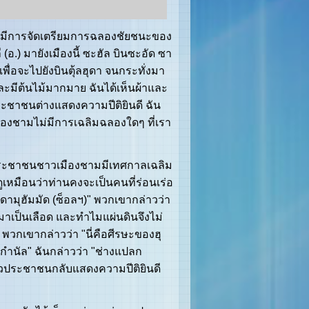
มีการจัดเตรียมการฉลองชัยชนะของ
.) มายังเมืองนี้ ซะฮัล บินซะอัด ซา
ื่อจะไปยังบินตุ้ลฮุดา จนกระทั่งมา
ำและมีต้นไม้มากมาย ฉันได้เห็นผ้าและ
ระชาชนต่างแสดงความปีติยินดี ฉัน
มืองชามไม่มีการเฉลิมฉลองใดๆ ที่เรา
ประชาชนชาวเมืองชามมีเทศกาลเฉลิม
ดูเหมือนว่าท่านคงจะเป็นคนที่ร่อนเร่อ
สดามุฮัมมัด (ซ็อลฯ)" พวกเขากล่าวว่า
มาเป็นเลือด และทำไมแผ่นดินจึงไม่
" พวกเขากล่าวว่า "นี่คือศีรษะของฮุ
กำนัล" ฉันกล่าวว่า "ช่างแปลก
ล้วประชาชนกลับแสดงความปีติยินดี