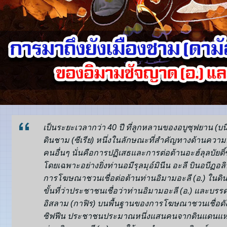
เป็นระยะเวลากว่า 40 ปี ที่ลูกหลานของอบูซุฟยาน (บ
ดินชาม (ซีเรีย) หนึ่งในลักษณะที่สำคัญทางด้านความเ
คนอื่นๆ นั่นคือการปฏิเสธและการต่อต้านอะฮ์ลุลบัยติ
โดยเฉพาะอย่างยิ่งท่านอมีรุลมุอ์มินีน อะลี บินอบี
การโฆษณาชวนเชื่อต่อต้านท่านอิมามอะลี (อ.) ในดินแ
ขั้นที่ว่าประชาชนเชื่อว่าท่านอิมามอะลี (อ.) และบรรด
อิสลาม (กาฟิร) บนพื้นฐานของการโฆษณาชวนเชื่อดัง
ซิฟฟีน ประชาชนประมาณหนึ่งแสนคนจากดินแดนแห่ง