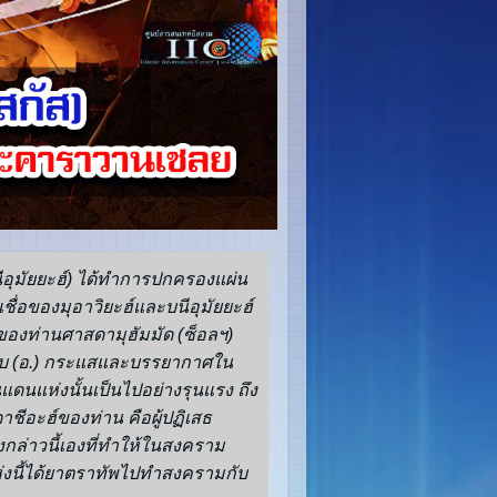
นีอุมัยยะฮ์) ได้ทำการปกครองแผ่น
ชื่อของมุอาวิยะฮ์และบนีอุมัยยะฮ์
์ของท่านศาสดามุฮัมมัด (ซ็อลฯ)
ฏอลิบ (อ.) กระแสและบรรยากาศใน
ดนแห่งนั้นเป็นไปอย่างรุนแรง ถึง
าชีอะฮ์ของท่าน คือผู้ปฏิเสธ
กล่าวนี้เองที่ทำให้ในสงคราม
นี้ได้ยาตราทัพไปทำสงครามกับ