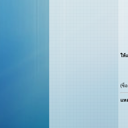
ชาย
ท่า
ชาย
ท่า
ให้
ชาย
ท่า
(ซ็
แหล