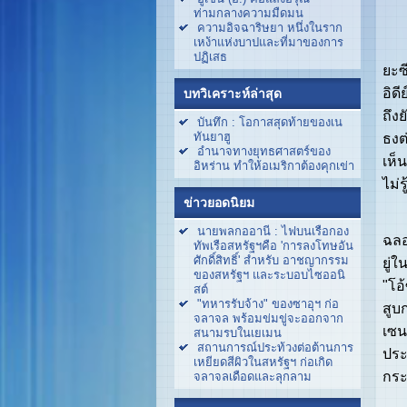
ท่ามกลางความมืดมน
ความอิจฉาริษยา หนึ่งในราก
เหง้าแห่งบาปและที่มาของการ
ยุค
ปฏิเสธ
ยะซ
อิด
บทวิเคราะห์ล่าสุด
ถึง
บันทึก : โอกาสสุดท้ายของเน
ทันยาฮู
ธงต
อำนาจทางยุทธศาสตร์ของ
เห็
อิหร่าน ทำให้อเมริกาต้องคุกเข่า
ไม่ร
ข่าวยอดนิยม
ฉัน
นายพลกออานี : ไฟบนเรือกอง
ฉลอ
ทัพเรือสหรัฐฯคือ 'การลงโทษอัน
ศักดิ์สิทธิ์' สำหรับ อาชญากรรม
ยู่
ของสหรัฐฯ และระบอบไซออนิ
"โอ
สต์
"ทหารรับจ้าง" ของซาอุฯ ก่อ
สูบ
จลาจล พร้อมข่มขู่จะออกจาก
เซน
สนามรบในเยเมน
สถานการณ์ประท้วงต่อต้านการ
ประ
เหยียดสีผิวในสหรัฐฯ ก่อเกิด
กระ
จลาจลเดือดและลุกลาม