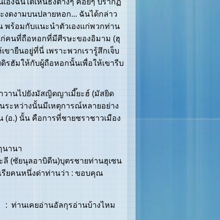
นเองฉันได้เห็นธงต่างๆ ค่อยๆ ปรากฏ
ีและงดงามบนปลายหอก... ฉันได้กล่าว
าน พร้อมกับแนะนำตัวเองแก่พวกท่าน
่คนที่ถือหอกที่มีศีรษะของอิมาม (ฮุ
ขายืนอยู่ที่นี่ เพราะพวกเรารู้สึกเจ็บ
ิรฮัมให้กับผู้ถือหอกนั้นเพื่อให้เขารีบ
ไปยังมัสญิดญาเมี๊ยะฮ์ (มัสยิด
นระหว่างนั้นมีเหตุการณ์หลายอย่าง
ีน (อ.) นั้น คือการที่ชายชราชาวเมือง
งๆนานา
ะลี (ซัยนุลอาบิดีน)บุตรชายท่านฮุเซน
เรียคนหนึ่งด่าท่านว่า : ขอบคุณ
 : ท่านเคยอ่านอัลกุรอ่านบ้างไหม