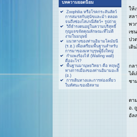
พวก
บทความยอดนิยม
ให้
Zoophilia หรือโรคกระสันสัตว์
สลา
การสมรสกับสุนัขและม้า ตลอด
จนถึงซ่องโสเภณีสัตว์+ รูปถ่าย
พวก
วิถีธำรงตนอยู่ในความบริสุทธิ์
เซน)
กุญแจขจัดคุณลักษณะที่ไม่ดี
งามในมนุษย์
ปวด
แนวทางของท่านอิมามโคมัยนี
(ร.ฮ.) เพื่อเตรียมพื้นฐานสำหรับ
เดิ
การมาของมหาบุรุษผู้ยิ่งใหญ่
กำแพงร้องไห้ (Wailing wall)
หลั
คืออะไร?
กลา
พื้นฐานมานุษยวิทยา คือ ทฤษฎี
ทางการเมืองของท่านอิมามอะลี
ได้
(อ.)
การเดินทางและการท่องเที่ยว
ชาม
ในทัศนะของอิสลาม
ชาย
ตาม
อ. 
อัล
ท่า