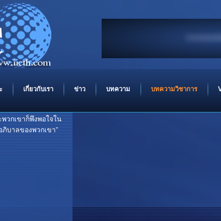
ขอความสันติ จงมีแด่
In the
ะ
เกี่ยวกับเรา
ข่าว
บทความ
บทความวิชาการ
ะพวกเขาก็พึงพอใจใน
ะผู้อภิบาลของพวกเขา”
..