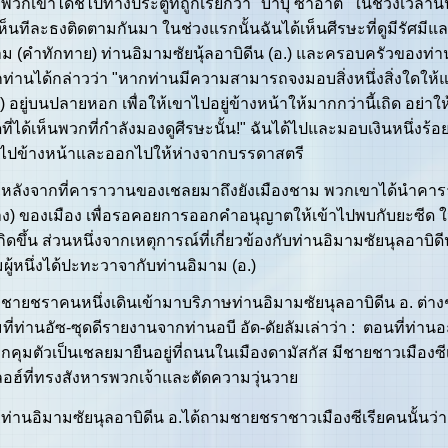
เขาได้ชี้ไปทางประตูที่ถูกเรียกว่า "บาบุ ซาอาต" ในช่วงเวลานั้
เห็นทีละธงติดตามกันมา ในช่วงแรกนั้นฉันได้เห็นศีรษะที่ดูมีรัศม
ม (คำทักทาย) ท่านอิมามซัยนุ้ลอาบิดีน (อ.) และครอบครัวของท่
ท่านได้กล่าวว่า "หากท่านมีความสามารถจงมอบสิ่งหนึ่งสิ่งใดให้แก
 อยู่บนปลายหอก เพื่อให้เขาไปอยู่ข้างหน้าให้มากกว่านี้เถิด อย่าให้เ
ที่ได้เห็นพวกที่กำลังมองดูศีรษะนั้น!" ฉันได้ไปและมอบเงินหนึ่งร้อยด
นไปข้างหน้าและออกไปให้ห่างจากบรรดาสตรี
งจากที่คาราวานของเชลยมาถึงยังเมืองชาม พวกเขาได้นำคาราวาน
ง) ของเมือง เพื่อรอคอยการออกคำอนุญาตให้เข้าไปพบกับยะซีด ใ
เกิดขึ้น ส่วนหนึ่งจากเหตุการณ์ที่เกี่ยวข้องกับท่านอิมามซัยนุลอาบิด
ผู้หนึ่งได้ปะทะวาจากับท่านอิมาม (อ.)
ชราคนหนึ่งเดินเข้ามาบริภาษท่านอิมามซัยนุลอาบิดีน อ. ต่า
ที่ท่านอัซ-ซุดดีรายงานจากท่านอบี อัด-ดัยลัมเล่าว่า : ตอนที่ท่านอ
ถูกคุมตัวเป็นเชลยมายืนอยู่ที่ถนนในเมืองดามัสกัส มีชายชาวเมืองซี
ลอฮ์ที่ทรงสังหารพวกเจ้าและตัดความวุ่นวาย
นอิมามซัยนุลอาบิดีน อ.ได้ถามชายชราชาวเมืองซีเรียคนนั้นว่า