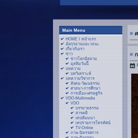
Main Menu
ศ
HOME I หน้าแรก
อัลกุรอานและวจนะ
เกี่ยวกับเรา
ข่าว
ก
ข่าวโลกอิสลาม
มุสลิมวันนี้
บทความ
บทวิเคราะห์
บทความวิชาการ
สังคม-วัฒนธรรม
ศาสนา-การศึกษา
การเมือง-เศรษฐกิจ
VDO-Multimedia
VDO
บรรยายธรรม
สารคดี
เทปสัมมนา
เทปรายการโทรทัศน์
TV-Online
ภาพ-นิทรรศการ
ภาพ-กิจกรรม