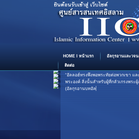
HOME I หน้าแรก
อัลกุรอานและวจน
ติดต่อ
“อัลลอฮ์ทรงพึงพอพระทัยต่อพวกเขา แล
พระองค์ สิ่งนั้นสำหรับผู้ที่กลัวเกรงพร
(อัลกุรอานบทอัลบัยยินะฮ์ โองการที่ 8) .