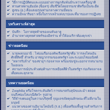
วิธีการปฏิบัติตนและแบบอย่างการผูกสัมพันธ์ระหว่างเครือญาติ
ท่านศาสดามุฮัมมัด (ซ็อลฯ) เสียชีวิตโดยธรรมชาติหรือเป็นชะฮีด
ฮูเซน (อ.) คือแสงอรุณท่ามกลางความมืดมน
ความอิจฉาริษยา หนึ่งในรากเหง้าแห่งบาปและที่มาของการปฏิเสธ
บทวิเคราะห์ล่าสุด
บันทึก : โอกาสสุดท้ายของเนทันยาฮู
อำนาจทางยุทธศาสตร์ของอิหร่าน ทำให้อเมริกาต้องคุกเข่า
ข่าวยอดนิยม
นายพลกออานี : ไฟบนเรือกองทัพเรือสหรัฐฯคือ 'การลงโทษอัน
ศักดิ์สิทธิ์' สำหรับ อาชญากรรมของสหรัฐฯ และระบอบไซออนิสต์
"ทหารรับจ้าง" ของซาอุฯ ก่อจลาจล พร้อมข่มขู่จะออกจากสนามรบ
ในเยเมน
สถานการณ์ประท้วงต่อต้านการเหยียดสีผิวในสหรัฐฯ ก่อเกิดจลาจล
เดือดและลุกลาม
บทความยอดนิยม
Zoophilia หรือโรคกระสันสัตว์ การสมรสกับสุนัขและม้า ตลอด
จนถึงซ่องโสเภณีสัตว์+ รูปถ่าย
วิถีธำรงตนอยู่ในความบริสุทธิ์ กุญแจขจัดคุณลักษณะที่ไม่ดีงามใน
มนุษย์
แนวทางของท่านอิมามโคมัยนี (ร.ฮ.) เพื่อเตรียมพื้นฐานสำหรับการ