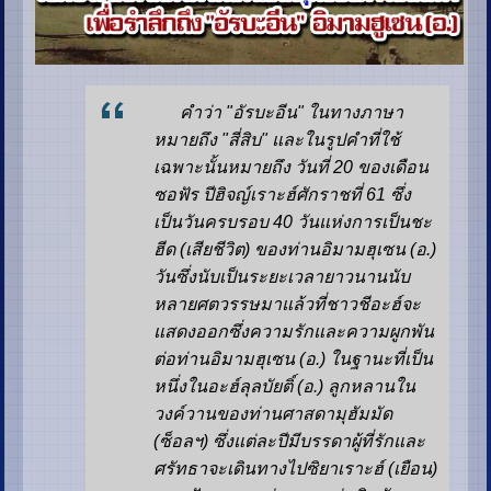
คำว่า "อัรบะอีน" ในทางภาษา
หมายถึง "สี่สิบ" และในรูปคำที่ใช้
เฉพาะนั้นหมายถึง วันที่ 20 ของเดือน
ซอฟัร ปีฮิจญ์เราะฮ์ศักราชที่ 61 ซึ่ง
เป็นวันครบรอบ 40 วันแห่งการเป็นชะ
ฮีด (เสียชีวิต) ของท่านอิมามฮุเซน (อ.)
วันซึ่งนับเป็นระยะเวลายาวนานนับ
หลายศตวรรษมาแล้วที่ชาวชีอะฮ์จะ
แสดงออกซึ่งความรักและความผูกพัน
ต่อท่านอิมามฮุเซน (อ.) ในฐานะที่เป็น
หนึ่งในอะฮ์ลุลบัยติ์ (อ.) ลูกหลานใน
วงค์วานของท่านศาสดามุฮัมมัด
(ซ็อลฯ) ซึ่งแต่ละปีมีบรรดาผู้ที่รักและ
ศรัทธาจะเดินทางไปซิยาเราะฮ์ (เยือน)