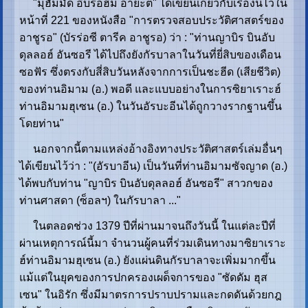
"มุฮัมมัด อิบรอฮีม อายะตี" ได้เขียนเกี่ยวกับเรื่องนี้ไว้ใน
หน้าที่ 221 ของหนังสือ "การตรวจสอบประวัติศาสตร์ของ
อาชูรอ" (บัรร่อซี ตารีค อาชูรอ) ว่า : "ท่านญาบิร บินอับ
ดุลลอฮ์ อันซอรี ได้ไปถึงยังกัรบาลาในวันที่ยี่สิบของเดือน
ซอฟัร ซึ่งตรงกับสี่สิบวันหลังจากการเป็นชะฮีด (เสียชีวิต)
ของท่านอิมาม (อ.) พอดี และแบบอย่างในการซิยาเราะฮ์
ท่านอิมามฮุเซน (อ.) ในวันอัรบะอีนได้ถูกวางรากฐานขึ้น
โดยท่าน"
นอกจากนี้ตามแหล่งอ้างอิงทางประวัติศาสตร์เล่มอื่นๆ
ได้เขียนไว้ว่า : "(อัรบาอีน) เป็นวันที่ท่านอิมามซัจญาด (อ.)
ได้พบกับท่าน "ญาบิร บินอับดุลลอฮ์ อันซอรี" สาวกของ
ท่านศาสดา (ซ็อลฯ) ในกัรบาลา ..."
ในตลอดช่วง 1379 ปีที่ผ่านมาจนถึงวันนี้ ในแต่ละปีที่
ผ่านเหตุการณ์นี้มา จำนวนผู้คนที่ร่วมเดินทางมาซิยาเราะ
ฮ์ท่านอิมามฮุเซน (อ.) ยังแผ่นดินกัรบาลาจะเพิ่มมากขึ้น
แม้แต่ในยุคของการปกครองเผด็จการของ "ซัดดัม ฮุส
เซน" ในอิรัก ซึ่งมีมาตรการปราบปรามและกดดันด้วยกฎ