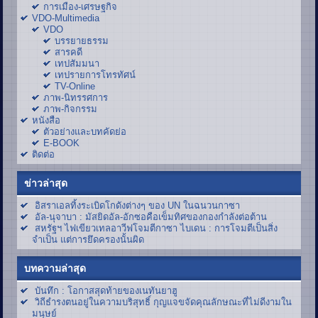
การเมือง-เศรษฐกิจ
VDO-Multimedia
VDO
บรรยายธรรม
สารคดี
เทปสัมมนา
เทปรายการโทรทัศน์
TV-Online
ภาพ-นิทรรศการ
ภาพ-กิจกรรม
หนังสือ
ตัวอย่างและบทคัดย่อ
E-BOOK
ติดต่อ
ข่าวล่าสุด
อิสราเอลทิ้งระเบิดโกดังต่างๆ ของ UN ในฉนวนกาซา
อัล-นุจาบา : มัสยิดอัล-อักซอคือเข็มทิศของกองกำลังต่อต้าน
สหรัฐฯ ไฟเขียวเทลอาวีฟโจมตีกาซา ไบเดน : การโจมตีเป็นสิ่ง
จำเป็น แต่การยึดครองนั้นผิด
บทความล่าสุด
บันทึก : โอกาสสุดท้ายของเนทันยาฮู
วิถีธำรงตนอยู่ในความบริสุทธิ์ กุญแจขจัดคุณลักษณะที่ไม่ดีงามใน
มนุษย์