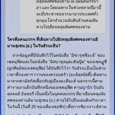
หลุมฝังศพของท่าน ณ แผ่นดินกัรบา
ลา และโดยเฉพาะในช่วงหลายปีมานี้
จะมีประชาชนจากนานาประเทศทั่ว
ทุกมุมโลกจำนวนนับสิบล้านคนเดิน
ทางไปเยือนหลุมฝังศพของท่าน
ใครคือคนแรกๆ ที่เดินทางไปยังหลุมฝังศพของท่านอิ
มามฮุเซน (อ.) ในวันอัรบะอีน
?
จากข้อมูลที่มีบันทึกไว้ในหนังสือ "มิซารุชชีอะฮ์" ของ
เชคมุฟีดและในหนังสือ "มิศบาฮุลมุตะฮัจญิด" ของเชคฏูซี
(ลูกศิษย์ของเชคมุฟีด) ได้บันทึกไว้ว่า วันอัรบะอีนเป็นช่วง
เวลาที่กองคาราวานของครอบครัว (อะฮ์ลุลบัยติ์) เดินทาง
มาจากดามัสกัสเพื่อกลับสู่เมืองมะดีนะฮ์ นอกจากนี้ตาม
คำรายงานอีกบันทึกหนึ่งของเชคมุฟีด ท่านญาบิร บินอับ
ดุลลอฮ์ อันซอรี เป็นหนึ่งในบุคคลแรกๆ ที่มาเยือนหลุมฝัง
ศพของท่านอิมามฮุเซน (อ.) ท่านได้ไปถึงแผ่นดินกัรบาลา
ในวันนี้ (วันที่ 20 ของเดือนซอฟัร) เพื่อการซิยาเราะฮ์ท่าน