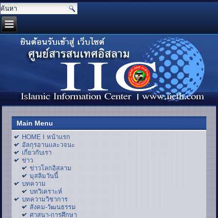
Main Menu
HOME I หน้าแรก
อัลกุรอานและวจนะ
เกี่ยวกับเรา
ข่าว
ข่าวโลกอิสลาม
มุสลิมวันนี้
บทความ
บทวิเคราะห์
บทความวิชาการ
สังคม-วัฒนธรรม
ศาสนา-การศึกษา