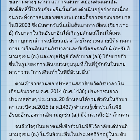
ข้อห้ามต่างๆ นานา แต่การเดินทางเยือนดินแดนอัน
ศักดิ์สิทธิ์นี้ในวันอัรบะอีนนั้นยังคงดำเนินอยู่อย่างต่อเนื่อง
จนกระทั่งการล่มสลายของระบอบเผด็จการของพรรคบาธ
ในปี 2003 ซึ่งนับจากวันนั้นเป็นต้นมาการเยือน (ซิยาเราะ
ฮ์) กัรบาลาในวันอัรบาอีนได้เกิดรูปลักษณ์ใหม่ให้เห็น
ปรากฎการณ์การเปลี่ยนแปลง โดยในช่วงหลายปีที่ผ่านมา
การมาเยือนดินแดนกัรบาลาและบัยนัลฮะรอมัยน์ (ฮะรัมอิ
มามฮุเซน (อ.) และอบุลฟัฎล์ อัลอับบาส (อ.)) ได้ขยายตัว
ขึ้นในรูปของการเดินขบวนชุมนุมที่เป็นที่รู้จักกันในนาม
คาราวาน "การเดินเท้าในพิธีอัรบะอีน"
ตามคำรายงานของประธานสภาจังหวัดกัรบาลา ใน
เดือนธันวาคม ค.ศ. 2014 (ฮ.ศ.1436) ประชาชนจาก
ประเทศต่างๆ ประมาณ 20 ล้านคนได้รวมตัวกันในกัรบา
ลา และปีค.ศ.2015 (ฮ.ศ.1437) จำนวนผู้เข้าร่วมในพิธี
อัรบะอีนของท่านอิมามฮุเซน (อ.) มีจำนวนถึง 27 ล้านคน
จนถึงปัจจุบันมหาชนที่เข้าร่วมในพิธีไว้อาลัยแด่ท่านอิ
มามฮุเซน (อ.) ในวันอัรบะอีนในประเทศอิรักอยู่ในระดับ