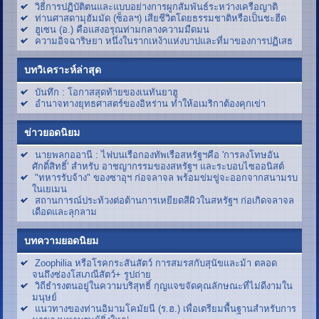
วิธีการปฏิบัติตนและแบบอย่างการผูกสัมพันธ์ระหว่างเครือญาติ
ท่านศาสดามุฮัมมัด (ซ็อลฯ) เสียชีวิตโดยธรรมชาติหรือเป็นชะฮีด
ฮูเซน (อ.) คือแสงอรุณท่ามกลางความมืดมน
ความอิจฉาริษยา หนึ่งในรากเหง้าแห่งบาปและที่มาของการปฏิเสธ
บทวิเคราะห์ล่าสุด
บันทึก : โอกาสสุดท้ายของเนทันยาฮู
อำนาจทางยุทธศาสตร์ของอิหร่าน ทำให้อเมริกาต้องคุกเข่า
ข่าวยอดนิยม
นายพลกออานี : ไฟบนเรือกองทัพเรือสหรัฐฯคือ 'การลงโทษอัน
ศักดิ์สิทธิ์' สำหรับ อาชญากรรมของสหรัฐฯ และระบอบไซออนิสต์
"ทหารรับจ้าง" ของซาอุฯ ก่อจลาจล พร้อมข่มขู่จะออกจากสนามรบ
ในเยเมน
สถานการณ์ประท้วงต่อต้านการเหยียดสีผิวในสหรัฐฯ ก่อเกิดจลาจล
เดือดและลุกลาม
บทความยอดนิยม
Zoophilia หรือโรคกระสันสัตว์ การสมรสกับสุนัขและม้า ตลอด
จนถึงซ่องโสเภณีสัตว์+ รูปถ่าย
วิถีธำรงตนอยู่ในความบริสุทธิ์ กุญแจขจัดคุณลักษณะที่ไม่ดีงามใน
มนุษย์
แนวทางของท่านอิมามโคมัยนี (ร.ฮ.) เพื่อเตรียมพื้นฐานสำหรับการ