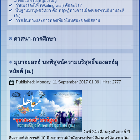
มาของมหาบุรุษผู้ยิ่งใหญ่
กำแพงร้องไห้ (Wailing wall) คืออะไร?
พื้นฐานมานุษยวิทยา คือ ทฤษฎีทางการเมืองของท่านอิมามอะลี
(อ.)
การเดินทางและการท่องเที่ยวในทัศนะของอิสลาม
ศาสนา-การศึกษา
มุบาฮะละฮ์ บทพิสูจน์ความบริสุทธิ์ของอะฮ์ลุ
ลบัยต์ (อ.)
Published: Monday, 11 September 2017 01:09
| Hits: 2777
วันที่ 24 เดือนซุลฮิจญะฮ์ ปี
ฮิจเราะห์ศักราชที่ 10 มีเหตุการณ์สำคัญทางประวัติศาสตร์อิสลามเกิด