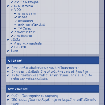
การเมือง-เศรษฐกิจ
VDO-Multimedia
VDO
บรรยายธรรม
สารคดี
เทปสัมมนา
เทปรายการโทรทัศน์
TV-Online
ภาพ-นิทรรศการ
ภาพ-กิจกรรม
หนังสือ
ตัวอย่างและบทคัดย่อ
E-BOOK
ติดต่อ
ข่าวล่าสุด
อิสราเอลทิ้งระเบิดโกดังต่างๆ ของ UN ในฉนวนกาซา
อัล-นุจาบา : มัสยิดอัล-อักซอคือเข็มทิศของกองกำลังต่อต้าน
สหรัฐฯ ไฟเขียวเทลอาวีฟโจมตีกาซา ไบเดน : การโจมตีเป็นสิ่ง
จำเป็น แต่การยึดครองนั้นผิด
บทความล่าสุด
บันทึก : โอกาสสุดท้ายของเนทันยาฮู
วิถีธำรงตนอยู่ในความบริสุทธิ์ กุญแจขจัดคุณลักษณะที่ไม่ดีงามใน
มนุษย์