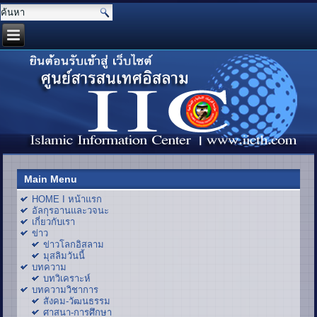
Main Menu
HOME I หน้าแรก
อัลกุรอานและวจนะ
เกี่ยวกับเรา
ข่าว
ข่าวโลกอิสลาม
มุสลิมวันนี้
บทความ
บทวิเคราะห์
บทความวิชาการ
สังคม-วัฒนธรรม
ศาสนา-การศึกษา