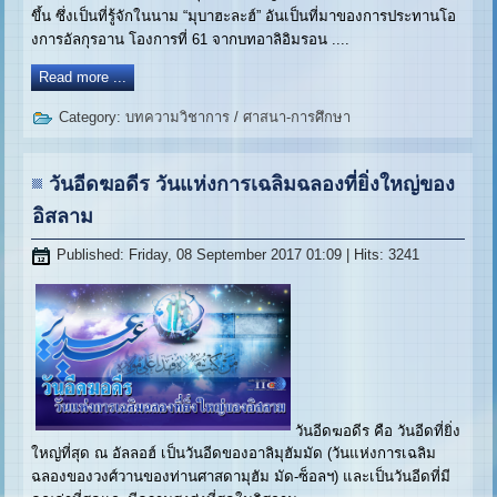
ขึ้น ซึ่งเป็นที่รู้จักในนาม “มุบาฮะละฮ์” อันเป็นที่มาของการประทานโอ
งการอัลกุรอาน โองการที่ 61 จากบทอาลิอิมรอน ....
Read more ...
Category:
บทความวิชาการ
/
ศาสนา-การศึกษา
วันอีดฆอดีร วันแห่งการเฉลิมฉลองที่ยิ่งใหญ่ของ
อิสลาม
Published: Friday, 08 September 2017 01:09
| Hits: 3241
วันอีดฆอดีร คือ วันอีดที่ยิ่ง
ใหญ่ที่สุด ณ อัลลอฮ์ เป็นวันอีดของอาลิมุฮัมมัด (วันแห่งการเฉลิม
ฉลองของวงศ์วานของท่านศาสดามุฮัม มัด-ซ็อลฯ) และเป็นวันอีดที่มี