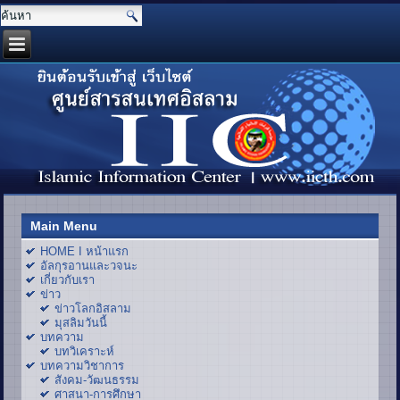
Main Menu
HOME I หน้าแรก
อัลกุรอานและวจนะ
เกี่ยวกับเรา
ข่าว
ข่าวโลกอิสลาม
มุสลิมวันนี้
บทความ
บทวิเคราะห์
บทความวิชาการ
สังคม-วัฒนธรรม
ศาสนา-การศึกษา