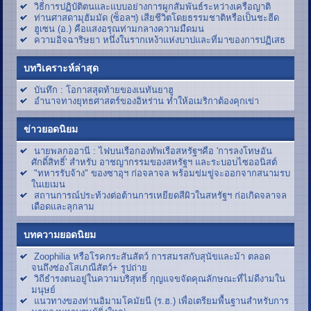
วิธีการปฏิบัติตนและแบบอย่างการผูกสัมพันธ์ระหว่างเครือญาติ
ท่านศาสดามุฮัมมัด (ซ็อลฯ) เสียชีวิตโดยธรรมชาติหรือเป็นชะฮีด
ฮูเซน (อ.) คือแสงอรุณท่ามกลางความมืดมน
ความอิจฉาริษยา หนึ่งในรากเหง้าแห่งบาปและที่มาของการปฏิเสธ
บทวิเคราะห์ล่าสุด
บันทึก : โอกาสสุดท้ายของเนทันยาฮู
อำนาจทางยุทธศาสตร์ของอิหร่าน ทำให้อเมริกาต้องคุกเข่า
ข่าวยอดนิยม
นายพลกออานี : ไฟบนเรือกองทัพเรือสหรัฐฯคือ 'การลงโทษอัน
ศักดิ์สิทธิ์' สำหรับ อาชญากรรมของสหรัฐฯ และระบอบไซออนิสต์
"ทหารรับจ้าง" ของซาอุฯ ก่อจลาจล พร้อมข่มขู่จะออกจากสนามรบ
ในเยเมน
สถานการณ์ประท้วงต่อต้านการเหยียดสีผิวในสหรัฐฯ ก่อเกิดจลาจล
เดือดและลุกลาม
บทความยอดนิยม
Zoophilia หรือโรคกระสันสัตว์ การสมรสกับสุนัขและม้า ตลอด
จนถึงซ่องโสเภณีสัตว์+ รูปถ่าย
วิถีธำรงตนอยู่ในความบริสุทธิ์ กุญแจขจัดคุณลักษณะที่ไม่ดีงามใน
มนุษย์
แนวทางของท่านอิมามโคมัยนี (ร.ฮ.) เพื่อเตรียมพื้นฐานสำหรับการ