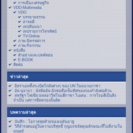
การเมือง-เศรษฐกิจ
VDO-Multimedia
VDO
บรรยายธรรม
สารคดี
เทปสัมมนา
เทปรายการโทรทัศน์
TV-Online
ภาพ-นิทรรศการ
ภาพ-กิจกรรม
หนังสือ
ตัวอย่างและบทคัดย่อ
E-BOOK
ติดต่อ
ข่าวล่าสุด
อิสราเอลทิ้งระเบิดโกดังต่างๆ ของ UN ในฉนวนกาซา
อัล-นุจาบา : มัสยิดอัล-อักซอคือเข็มทิศของกองกำลังต่อต้าน
สหรัฐฯ ไฟเขียวเทลอาวีฟโจมตีกาซา ไบเดน : การโจมตีเป็นสิ่ง
จำเป็น แต่การยึดครองนั้นผิด
บทความล่าสุด
บันทึก : โอกาสสุดท้ายของเนทันยาฮู
วิถีธำรงตนอยู่ในความบริสุทธิ์ กุญแจขจัดคุณลักษณะที่ไม่ดีงามใน
มนุษย์