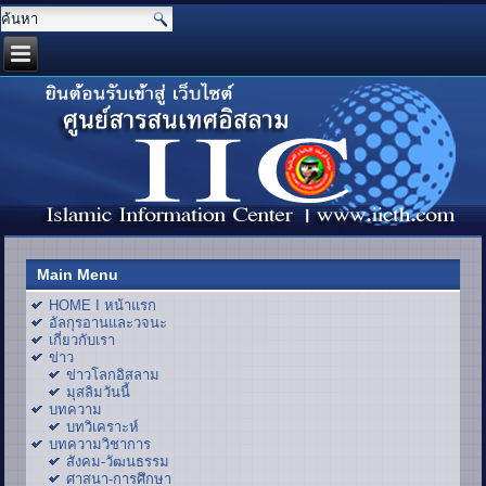
Main Menu
HOME I หน้าแรก
อัลกุรอานและวจนะ
เกี่ยวกับเรา
ข่าว
ข่าวโลกอิสลาม
มุสลิมวันนี้
บทความ
บทวิเคราะห์
บทความวิชาการ
สังคม-วัฒนธรรม
ศาสนา-การศึกษา