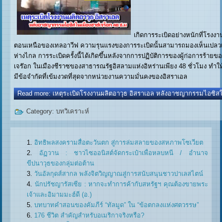
เกิดการระเบิดอย่างหนักที่โรง
ตอนเหนือของเทลอาวีฟ ความรุนแรงของการระเบิดนั้นสามารถมองเห็นเปลวเพล
ห่างไกล การระเบิดครั้งนี้ได้เกิดขึ้นหลังจากการปฏิบัติการของผู้ก่อการร้ายข
เจร๊อก ในเมืองชีราซของสาธารณรัฐอิสลามแห่งอิหร่านเพียง 48 ชั่วโมง ทำ
มีข้อจำกัดที่เข้มงวดที่สุดจากหน่วยงานความมั่นคงของอิสราเอล
Read more: เหตุระเบิดโรงงานผลิตอาวุธ อิสราเอล หลังอาชญากรรมไอซิสใ
Category:
บทวิเคราะห์
อิทธิพลสงครามสื่อตะวันตก สู่การล่มสลายของสหภาพโซเวียต
อัฏวาน : ชาวไซออนิสต์จัดกระเป๋าเพื่อหลบหนี / อำนาจ
ขีปนาวุธของกลุ่มต่อต้าน
วันอัลกุดส์สากล พลังจิตวิญญาณสู่การสนับสนุนชาวปาเลสไตน์
นักปรัชญารัสเซีย : หากจะทำการค้ากับสหรัฐฯ คุณต้องขายพระ
เจ้าและอิมามมะฮ์ดี (อ.)
บทบาทคำสอนของคัมภีร์ “ทัลมูด” ใน “ข้อตกลงแห่งศตวรรษ”
176 ชีวิต สำคัญสำหรับอเมริกาจริงหรือ?