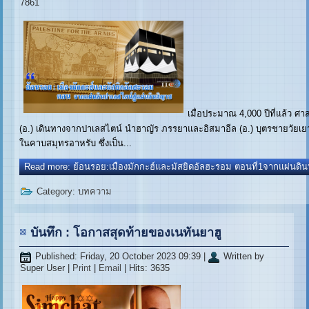
7861
เมื่อประมาณ 4,000 ปีที่แล้ว ศา
(อ.) เดินทางจากปาเลสไตน์ นำฮาญัร ภรรยาและอิสมาอีล (อ.) บุตรชายวัยเยาว์
ในคาบสมุทรอาหรับ ซึ่งเป็น...
Read more: ย้อนรอย:เมืองมักกะฮ์และมัสยิดอัลฮะรอม ตอนที่1จากแผ่นดิน
Category:
บทความ
บันทึก : โอกาสสุดท้ายของเนทันยาฮู
Published: Friday, 20 October 2023 09:39
|
Written by
Super User
|
Print
|
Email
| Hits: 3635