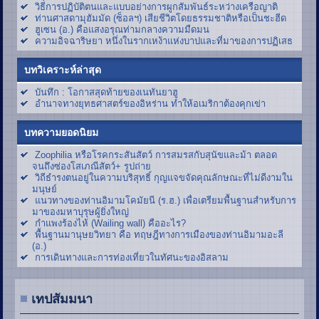
วิธีการปฏิบัติตนและแบบอย่างการผูกสัมพันธ์ระหว่างเครือญาติ
ท่านศาสดามุฮัมมัด (ซ็อลฯ) เสียชีวิตโดยธรรมชาติหรือเป็นชะฮีด
ฮูเซน (อ.) คือแสงอรุณท่ามกลางความมืดมน
ความอิจฉาริษยา หนึ่งในรากเหง้าแห่งบาปและที่มาของการปฏิเสธ
บทวิเคราะห์ล่าสุด
บันทึก : โอกาสสุดท้ายของเนทันยาฮู
อำนาจทางยุทธศาสตร์ของอิหร่าน ทำให้อเมริกาต้องคุกเข่า
บทความยอดนิยม
Zoophilia หรือโรคกระสันสัตว์ การสมรสกับสุนัขและม้า ตลอด
จนถึงซ่องโสเภณีสัตว์+ รูปถ่าย
วิถีธำรงตนอยู่ในความบริสุทธิ์ กุญแจขจัดคุณลักษณะที่ไม่ดีงามใน
มนุษย์
แนวทางของท่านอิมามโคมัยนี (ร.ฮ.) เพื่อเตรียมพื้นฐานสำหรับการ
มาของมหาบุรุษผู้ยิ่งใหญ่
กำแพงร้องไห้ (Wailing wall) คืออะไร?
พื้นฐานมานุษยวิทยา คือ ทฤษฎีทางการเมืองของท่านอิมามอะลี
(อ.)
การเดินทางและการท่องเที่ยวในทัศนะของอิสลาม
เทปสัมมนา