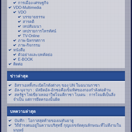
การเมือง-เศรษฐกิจ
VDO-Multimedia
VDO
บรรยายธรรม
สารคดี
เทปสัมมนา
เทปรายการโทรทัศน์
TV-Online
ภาพ-นิทรรศการ
ภาพ-กิจกรรม
หนังสือ
ตัวอย่างและบทคัดย่อ
E-BOOK
ติดต่อ
ข่าวล่าสุด
อิสราเอลทิ้งระเบิดโกดังต่างๆ ของ UN ในฉนวนกาซา
อัล-นุจาบา : มัสยิดอัล-อักซอคือเข็มทิศของกองกำลังต่อต้าน
สหรัฐฯ ไฟเขียวเทลอาวีฟโจมตีกาซา ไบเดน : การโจมตีเป็นสิ่ง
จำเป็น แต่การยึดครองนั้นผิด
บทความล่าสุด
บันทึก : โอกาสสุดท้ายของเนทันยาฮู
วิถีธำรงตนอยู่ในความบริสุทธิ์ กุญแจขจัดคุณลักษณะที่ไม่ดีงามใน
มนุษย์