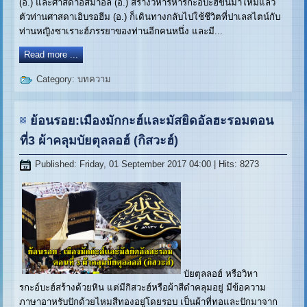
(อ.) และศาสดาอิสมาอีล (อ.) สร้างวิหารหารกะอ์บะฮ์ขึ้นมาใหม่แล้ว
ตัวท่านศาสดาเอิบรอฮีม (อ.) ก็เดินทางกลับไปใช้ชีวิตที่ปาเลสไตน์กับ
ท่านหญิงซาเราะฮ์ภรรยาของท่านอีกคนหนึ่ง และมี...
Read more ...
Category:
บทความ
ย้อนรอย:เมืองมักกะฮ์และมัสยิดอัลฮะรอมตอน
ที่3 ผ้าคลุมบัยตุลลอฮ์ (กิสวะฮ์)
Published: Friday, 01 September 2017 04:00
| Hits: 8273
บัยตุลลอฮ์ หรือวิหา
รกะอ์บะฮ์สร้างด้วยหิน แต่มีกิสวะฮ์หรือผ้าสีดำคลุมอยู่ มีข้อความ
ภาษาอาหรับปักด้วยไหมสีทองอยู่โดยรอบ เป็นผ้าที่ทอและปักมาจาก