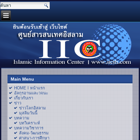
Main Menu
HOME I หน้าแรก
อัลกุรอานและวจนะ
เกี่ยวกับเรา
ข่าว
ข่าวโลกอิสลาม
มุสลิมวันนี้
บทความ
บทวิเคราะห์
บทความวิชาการ
สังคม-วัฒนธรรม
ศาสนา-การศึกษา