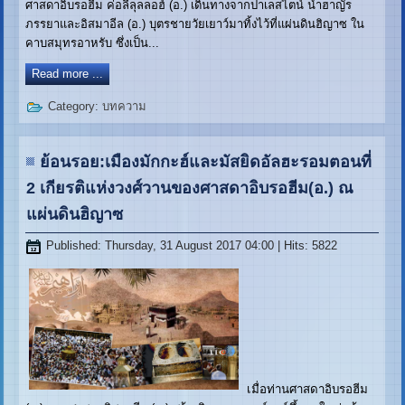
ศาสดาอิบรอฮีม ค่อลีลุลลอฮ์ (อ.) เดินทางจากปาเลสไตน์ นำฮาญัร
ภรรยาและอิสมาอีล (อ.) บุตรชายวัยเยาว์มาทิ้งไว้ที่แผ่นดินฮิญาซ ใน
คาบสมุทรอาหรับ ซึ่งเป็น...
Read more ...
Category:
บทความ
ย้อนรอย:เมืองมักกะฮ์และมัสยิดอัลฮะรอมตอนที่
2 เกียรติแห่งวงศ์วานของศาสดาอิบรอฮีม(อ.) ณ
แผ่นดินฮิญาซ
Published: Thursday, 31 August 2017 04:00
| Hits: 5822
เมื่อท่านศาสดาอิบรอฮีม