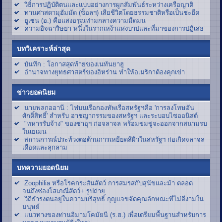
วิธีการปฏิบัติตนและแบบอย่างการผูกสัมพันธ์ระหว่างเครือญาติ
ท่านศาสดามุฮัมมัด (ซ็อลฯ) เสียชีวิตโดยธรรมชาติหรือเป็นชะฮีด
ฮูเซน (อ.) คือแสงอรุณท่ามกลางความมืดมน
ความอิจฉาริษยา หนึ่งในรากเหง้าแห่งบาปและที่มาของการปฏิเสธ
บทวิเคราะห์ล่าสุด
บันทึก : โอกาสสุดท้ายของเนทันยาฮู
อำนาจทางยุทธศาสตร์ของอิหร่าน ทำให้อเมริกาต้องคุกเข่า
ข่าวยอดนิยม
นายพลกออานี : ไฟบนเรือกองทัพเรือสหรัฐฯคือ 'การลงโทษอัน
ศักดิ์สิทธิ์' สำหรับ อาชญากรรมของสหรัฐฯ และระบอบไซออนิสต์
"ทหารรับจ้าง" ของซาอุฯ ก่อจลาจล พร้อมข่มขู่จะออกจากสนามรบ
ในเยเมน
สถานการณ์ประท้วงต่อต้านการเหยียดสีผิวในสหรัฐฯ ก่อเกิดจลาจล
เดือดและลุกลาม
บทความยอดนิยม
Zoophilia หรือโรคกระสันสัตว์ การสมรสกับสุนัขและม้า ตลอด
จนถึงซ่องโสเภณีสัตว์+ รูปถ่าย
วิถีธำรงตนอยู่ในความบริสุทธิ์ กุญแจขจัดคุณลักษณะที่ไม่ดีงามใน
มนุษย์
แนวทางของท่านอิมามโคมัยนี (ร.ฮ.) เพื่อเตรียมพื้นฐานสำหรับการ