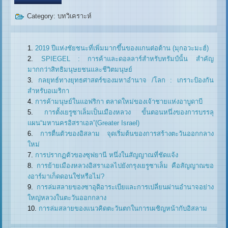
Category:
บทวิเคราะห์
2019 ปีแห่งชัยชนะที่เพิ่มมากขึ้นของแกนต่อต้าน (มุกอวะมะฮ์)
SPIEGEL : การค้าและดอลลาร์สำหรับทรัมป์นั้น สำคัญ
มากกว่าสิทธิมนุษยชนและชีวิตมนุษย์
กลยุทธ์ทางยุทธศาสตร์ของมหาอำนาจ /โลก : เกราะป้องกัน
สำหรับอเมริกา
การค้ามนุษย์ในแอฟริกา ตลาดใหม่ของเจ้าชายแห่งอาบูดาบี
การตั้งเยรูซาเล็มเป็นเมืองหลวง ขั้นตอนหนึ่งของการบรรลุ
แผน“มหานครอิสราเอล”(Greater Israel)
การตื่นตัวของอิสลาม จุดเริ่มต้นของการสร้างตะวันออกกลาง
ใหม่
การปรากฏตัวของซุฟยานี หนึ่งในสัญญาณที่ชัดแจ้ง
การย้ายเมืองหลวงอิสราเอลไปยังกรุงเยรูซาเล็ม คือสัญญาณขอ
งอาร์มาเก็ดดอนใช่หรือไม่?
การล่มสลายของซาอุดิอาระเบียและการเปลี่ยนผ่านอำนาจอย่าง
ใหญ่หลวงในตะวันออกกลาง
การล่มสลายของแนวคิดตะวันตกในการเผชิญหน้ากับอิสลาม