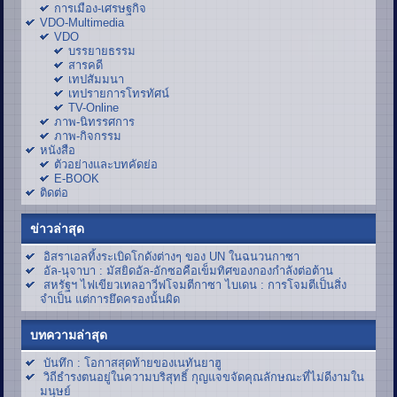
การเมือง-เศรษฐกิจ
VDO-Multimedia
VDO
บรรยายธรรม
สารคดี
เทปสัมมนา
เทปรายการโทรทัศน์
TV-Online
ภาพ-นิทรรศการ
ภาพ-กิจกรรม
หนังสือ
ตัวอย่างและบทคัดย่อ
E-BOOK
ติดต่อ
ข่าวล่าสุด
อิสราเอลทิ้งระเบิดโกดังต่างๆ ของ UN ในฉนวนกาซา
อัล-นุจาบา : มัสยิดอัล-อักซอคือเข็มทิศของกองกำลังต่อต้าน
สหรัฐฯ ไฟเขียวเทลอาวีฟโจมตีกาซา ไบเดน : การโจมตีเป็นสิ่ง
จำเป็น แต่การยึดครองนั้นผิด
บทความล่าสุด
บันทึก : โอกาสสุดท้ายของเนทันยาฮู
วิถีธำรงตนอยู่ในความบริสุทธิ์ กุญแจขจัดคุณลักษณะที่ไม่ดีงามใน
มนุษย์