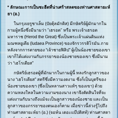
* ลักษณะการเป็นชะฮีดที่น่าเศร้าสลดของท่านศาสดายะห์
ยา (อ.)
ในกรุงเยรูซาเล็ม (บัยตุ้ลมักดิส) มีกษัตริย์ผู้มักมากใน
กามผู้หนึ่งซึ่งมีนามว่า "เฮรอด" หรือ พระเจ้าเฮรอด
มหาราช (Herod the Great) ซึ่งเป็นพระเจ้าแผ่นดินแห่ง
มณฑลยูเดีย (Iudaea Province) ของจักรวรรดิโรมัน ภาย
หลังจากการตายของ “เจ้าชายฟิลิป” ผู้เป็นน้องชายของเขา
เขาก็ได้แต่งงานกับภรรยาของน้องชายของเขา ซึ่งมีนาม
ว่า “เฮโรเดียส”
กษัตริย์เฮรอดผู้ที่มักมากในกามผู้นี้ หลงรักลูกสาวของ
นาง “เฮโรเดียส” สตรีซึ่งมีความงดงาม ซึ่งก็เป็นบุตรีของ
น้องชายของเขา (ซึ่งเป็นหลานสาวแท้ๆ ของเขา) ด้วย
ความหลงใหลในความงามของนาง เขาจึงตัดสินใจที่จะ
แต่งงานกับนางถึงแม้จะเป็นลูกสาวของน้องชาย และเป็น
ลูกสาวของภรรยาของตนเองก็ตาม เมื่อข่าวนี้ล่วงรู้ไปถึง
ท่านศาสดายะห์ยา (อ.) (จอห์น เดอะแบ๊ปติสท์) ท่านศาสดา