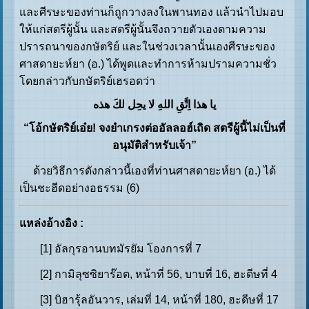
และศีรษะของท่านก็ถูกวางลงในพานทอง แล้วนำไปมอบ
ให้แก่สตรีผู้นั้น และสตรีผู้นั้นจึงถวายตัวเองตามความ
ปรารถนาของกษัตริย์ และในช่วงเวลานั้นเองศีรษะของ
ศาสดายะห์ยา (อ.) ได้พูดและทำการห้ามปรามความชั่ว
โดยกล่าวกับกษัตริย์เฮรอดว่า
یا هذا اِتَّقِ اللهِ لا یحِل لكَ هذه
“โอ้กษัตริย์เอ๋ย! จงยำเกรงต่ออัลลอฮ์เถิด สตรีผู้นี้ไม่เป็นที่
อนุมัติสำหรับเจ้า”
ด้วยวิธีการดังกล่าวนี้เองที่ท่านศาสดายะห์ยา (อ.) ได้
เป็นชะฮีดอย่างอธรรม (6)
แหล่งอ้างอิง
:
[1] อัลกุรอานบทมัรยัม โองการที่ 7
[2] กามิลุซซิยาร๊อต, หน้าที่ 56, บาบที่ 16, ฮะดีษที่ 4
[3] บิฮารุ้ลอันวาร, เล่มที่ 14, หน้าที่ 180, ฮะดีษที่ 17