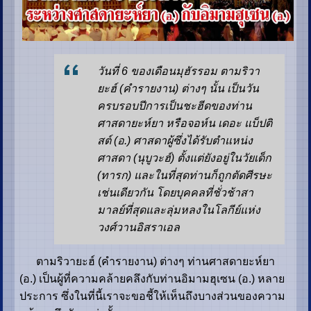
วันที่ 6 ของเดือนมุฮัรรอม ตามริวา
ยะฮ์ (คำรายงาน) ต่างๆ นั้น เป็นวัน
ครบรอบปีการเป็นชะฮีดของท่าน
ศาสดายะห์ยา หรือจอห์น เดอะ แบ็ปติ
สต์ (อ.) ศาสดาผู้ซึ่งได้รับตำแหน่ง
ศาสดา (นุบูวะฮ์) ตั้งแต่ยังอยู่ในวัยเด็ก
(ทารก) และในที่สุดท่านก็ถูกตัดศีรษะ
เช่นเดียวกัน โดยบุคคลที่ชั่วช้าสา
มาลย์ที่สุดและลุ่มหลงในโลกีย์แห่ง
วงศ์วานอิสราเอล
ตามริวายะฮ์ (คำรายงาน) ต่างๆ ท่านศาสดายะห์ยา
(อ.) เป็นผู้ที่ความคล้ายคลึงกับท่านอิมามฮุเซน (อ.) หลาย
ประการ ซึ่งในที่นี้เราจะขอชี้ให้เห็นถึงบางส่วนของความ