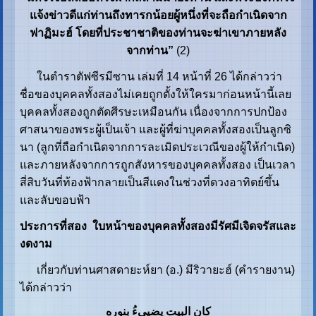
แจ้งข่าวดีแก่ท่านถึงทารกน้อยผู้หนึ่งที่จะถือกำเนิดจาก
ฟาฏิมะฮ์ โดยที่ประชาชาติของท่านจะฆ่าเขาภายหลัง
จากท่าน”
(2)
ในตำราตัฟซีรมีซาน เล่มที่ 14 หน้าที่ 26 ได้กล่าวว่า
ชื่อของบุคคลทั้งสองไม่เคยถูกตั้งให้ใครมาก่อนหน้านี้เลย
บุคคลทั้งสองถูกตัดศีรษะเหมือนกัน เนื่องจากการปกป้อง
ศาสนาของพระผู้เป็นเจ้า และผู้ที่ฆ่าบุคคลทั้งสองเป็นลูกซิ
นา (ลูกที่ถือกำเนิดจากการละเมิดประเวณีของผู้ให้กำเนิด)
และภายหลังจากการถูกสังหารของบุคคลทั้งสอง เป็นเวลา
สี่สิบวันที่ท้องฟ้ากลายเป็นสีแดงในช่วงที่ดวงอาทิตย์ขึ้น
และลับขอบฟ้า
ประการที่สอง ใบหน้าของบุคคลทั้งสองมีรัศมีเจิดจรัสและ
งดงาม
เกี่ยวกับท่านศาสดายะห์ยา (อ.) มีริวายะฮ์ (คำรายงาน)
ได้กล่าวว่า
کان البیت یضییءُ بنورهِ