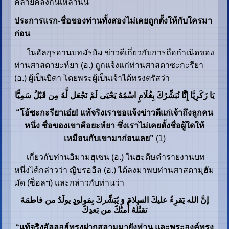
คล้ายคลึงกันเหล่านั้น
ประการแรก-ชื่อของท่านทั้งสองไม่เคยถูกตั้งให้กับใครมา
ก่อน
ในอัลกุรอานบทมัรยัม ข่าวดีเกี่ยวกับการถือกำเนิดของ
ท่านศาสดายะห์ยา (อ.) ถูกแจ้งแก่ท่านศาสดาซะกะรียา
(อ.) ผู้เป็นบิดา โดยพระผู้เป็นเจ้าได้ทรงตรัสว่า
یَا زَکَرِیَّا إِنَّا نُبَشِّرُكَ بِغُلَامٍ اسْمُهُ یَحْیَى لَمْ نَجْعَل لَّهُ مِن قَبْلُ سَمِیًّا
“โอ้ซะกะรียาเอ๋ย! แท้จริงเราขอแจ้งข่าวดีแก่เจ้าถึงลูกคน
หนึ่ง ชื่อของเขาคือยะห์ยา ซึ่งเราไม่เคยตั้งชื่อผู้ใดให้
เหมือนกับเขามาก่อนเลย”
(1)
เกี่ยวกับท่านอิมามฮุเซน (อ.) ในฮะดีษคำรายงานบท
หนึ่งได้กล่าวว่า ญิบรออีล (อ.) ได้ลงมาพบท่านศาสดามุฮัม
มัด (ซ็อลฯ) และกล่าวกับท่านว่า
إنَّ الله یَقرِءُ علیكَ السلامَ وَ یُبَشِّركَ بِمَولودٍ یولَدُ من فاطمَةَ
تقتُلُهُ أُمتُكَ من بَعدِكَ
“แท้จริงอัลลอฮ์ทรงฝากสลามมายังท่าน และพระองค์ทรง