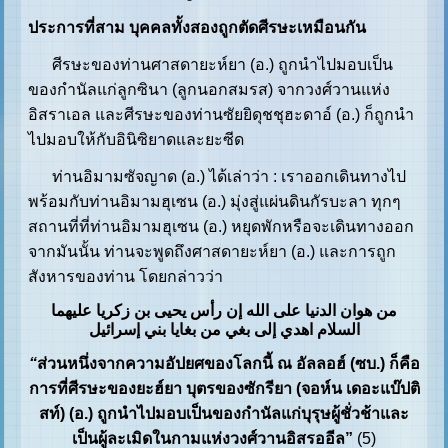
ประการที่สาม บุคคลทั้งสองถูกตัดศีรษะเหมือนกัน
ศีรษะของท่านศาสดายะห์ยา (อ.) ถูกนำไปมอบเป็น
ของกำนัลแก่ลูกซินา (ลูกนอกสมรส) จากวงศ์วานแห่ง
อิสราเอล และศีรษะของท่านซัยยิดุชชุฮะดาอ์ (อ.) ก็ถูกนำ
ไปมอบให้กับอินิซิยาดและยะซีด
ท่านอิมามซัจญาด (อ.) ได้เล่าว่า : เราออกเดินทางไป
พร้อมกับท่านอิมามฮุเซน (อ.) มุ่งสู่แผ่นดินกัรบะลา ทุกๆ
สถานที่ที่ท่านอิมามฮุเซน (อ.) หยุดพักหรือจะเดินทางออก
จากมันนั้น ท่านจะพูดถึงศาสดายะห์ยา (อ.) และการถูก
สังหารของท่าน โดยกล่าวว่า
من هوان الدنيا على الله إن رأس يحيى بن زكريا عليهما
السلام اهدي إلى بغي من بغايا بني إسرائيل
“
ส่วนหนึ่งจากความอัปยศของโลกนี้ ณ อัลลอฮ์ (ซบ.) ก็คือ
การที่ศีรษะของยะฮ์ยา บุตรของซักรียา (จอห์น เดอะแบ๊ปติ
สท์) (อ.) ถูกนำไปมอบเป็นของกำนัลแก่บุรุษผู้ชั่วช้าและ
เป็นผู้ละเมิดในกามแห่งวงศ์วานอิสรออีล”
(5)