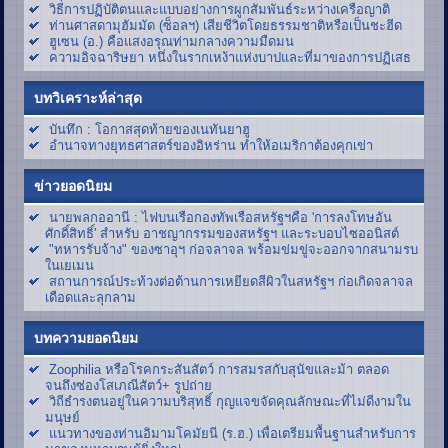
วิธีการปฏิบัติตนและแบบอย่างการผูกสัมพันธ์ระหว่างเครือญาติ
ท่านศาสดามุฮัมมัด (ซ็อลฯ) เสียชีวิตโดยธรรมชาติหรือเป็นชะฮีด
ฮูเซน (อ.) คือแสงอรุณท่ามกลางความมืดมน
ความอิจฉาริษยา หนึ่งในรากเหง้าแห่งบาปและที่มาของการปฏิเสธ
บทวิเคราะห์ล่าสุด
บันทึก : โอกาสสุดท้ายของเนทันยาฮู
อำนาจทางยุทธศาสตร์ของอิหร่าน ทำให้อเมริกาต้องคุกเข่า
ข่าวยอดนิยม
นายพลกออานี : ไฟบนเรือกองทัพเรือสหรัฐฯคือ 'การลงโทษอัน
ศักดิ์สิทธิ์' สำหรับ อาชญากรรมของสหรัฐฯ และระบอบไซออนิสต์
"ทหารรับจ้าง" ของซาอุฯ ก่อจลาจล พร้อมข่มขู่จะออกจากสนามรบ
ในเยเมน
สถานการณ์ประท้วงต่อต้านการเหยียดสีผิวในสหรัฐฯ ก่อเกิดจลาจล
เดือดและลุกลาม
บทความยอดนิยม
Zoophilia หรือโรคกระสันสัตว์ การสมรสกับสุนัขและม้า ตลอด
จนถึงซ่องโสเภณีสัตว์+ รูปถ่าย
วิถีธำรงตนอยู่ในความบริสุทธิ์ กุญแจขจัดคุณลักษณะที่ไม่ดีงามใน
มนุษย์
แนวทางของท่านอิมามโคมัยนี (ร.ฮ.) เพื่อเตรียมพื้นฐานสำหรับการ