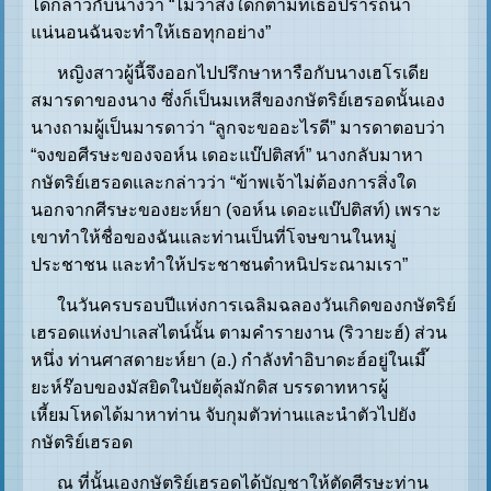
ได้กล่าวกับนางว่า “ไม่ว่าสิ่งใดก็ตามที่เธอปรารถนา
แน่นอนฉันจะทำให้เธอทุกอย่าง”
หญิงสาวผู้นี้จึงออกไปปรึกษาหารือกับนางเฮโรเดีย
สมารดาของนาง ซึ่งก็เป็นมเหสีของกษัตริย์เฮรอดนั้นเอง
นางถามผู้เป็นมารดาว่า “ลูกจะขออะไรดี” มารดาตอบว่า
“จงขอศีรษะของจอห์น เดอะแบ๊ปติสท์” นางกลับมาหา
กษัตริย์เฮรอดและกล่าวว่า “ข้าพเจ้าไม่ต้องการสิ่งใด
นอกจากศีรษะของยะห์ยา (จอห์น เดอะแบ๊ปติสท์) เพราะ
เขาทำให้ชื่อของฉันและท่านเป็นที่โจษขานในหมู่
ประชาชน และทำให้ประชาชนตำหนิประณามเรา”
ในวันครบรอบปีแห่งการเฉลิมฉลองวันเกิดของกษัตริย์
เฮรอดแห่งปาเลสไตน์นั้น ตามคำรายงาน (ริวายะฮ์) ส่วน
หนึ่ง ท่านศาสดายะห์ยา (อ.) กำลังทำอิบาดะฮ์อยู่ในเมี๊
ยะห์ร๊อบของมัสยิดในบัยตุ้ลมักดิส บรรดาทหารผู้
เหี้ยมโหดได้มาหาท่าน จับกุมตัวท่านและนำตัวไปยัง
กษัตริย์เฮรอด
ณ ที่นั้นเองกษัตริย์เฮรอดได้บัญชาให้ตัดศีรษะท่าน