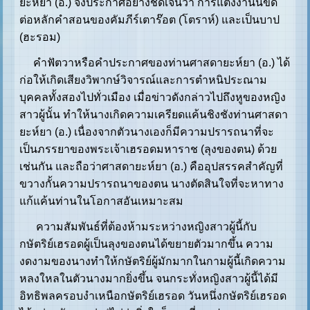
ยะห์ยา (อ.) จึงประกาศอย่างชัดเจนว่า การแต่งงานนี้ขัด
ต่อหลักคำสอนของคัมภีร์เตาร๊อต (โตราห์) และเป็นบาป
(ฮะรอม)
คำฟัตวาหรือคำประกาศของท่านศาสดายะห์ยา (อ.) ได้
ก่อให้เกิดเสียงวิพากษ์วิจารณ์และการตำหนิประณาม
บุคคลทั้งสองไปทั่วเมือง เมื่อข่าวดังกล่าวไปถึงหูของหญิง
สาวผู้นั้น ทำให้นางเกิดความเครียดแค้นชิงชังท่านศาสดา
ยะห์ยา (อ.) เนื่องจากตัวนางเองก็มีความปรารถนาที่จะ
เป็นภรรยาของพระเจ้าเฮรอดมหาราช (ลุงของตน) ด้วย
เช่นกัน และถือว่าศาสดายะห์ยา (อ.) คืออุปสรรคสำคัญที่
ขวางกั้นความปรารถนาของตน นางตัดสินใจที่จะหาทาง
แก้แค้นท่านในโอกาสอันเหมาะสม
ความสัมพันธ์ที่ต้องห้ามระหว่างหญิงสาวผู้นี้กับ
กษัตริย์เฮรอดผู้เป็นลุงของตนได้ขยายตัวมากขึ้น ความ
งดงามของนางทำให้กษัตริย์ผู้มักมากในกามผู้นี้เกิดความ
หลงใหลในตัวนางมากยิ่งขึ้น จนกระทั่งหญิงสาวผู้นี้ได้มี
อิทธิพลครอบงำเหนือกษัตริย์เฮรอด วันหนึ่งกษัตริย์เฮรอด