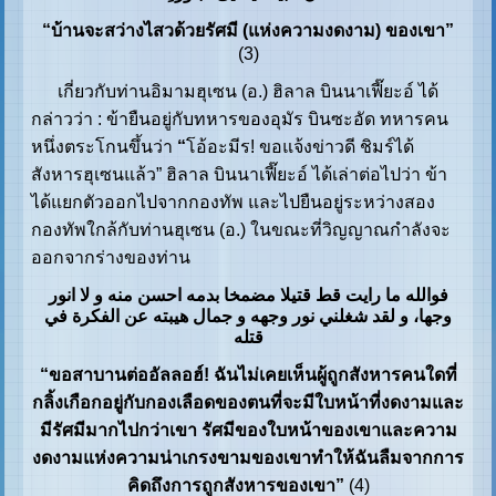
“บ้านจะสว่างไสวด้วยรัศมี (แห่งความงดงาม) ของเขา”
(3)
เกี่ยวกับท่านอิมามฮุเซน (อ.) ฮิลาล บินนาเฟี๊ยะอ์ ได้
กล่าวว่า : ข้ายืนอยู่กับทหารของอุมัร บินซะอัด ทหารคน
หนึ่งตระโกนขึ้นว่า
“
โอ้อะมีร! ขอแจ้งข่าวดี ชิมร์ได้
สังหารฮุเซนแล้ว” ฮิลาล บินนาเฟี๊ยะอ์ ได้เล่าต่อไปว่า ข้า
ได้แยกตัวออกไปจากกองทัพ และไปยืนอยู่ระหว่างสอง
กองทัพใกล้กับท่านฮุเซน (อ.) ในขณะที่วิญญาณกำลังจะ
ออกจากร่างของท่าน
فوالله ما رايت قط قتيلا مضمخا بدمه احسن منه و لا انور
وجها، و لقد شغلني نور وجهه و جمال هيبته عن الفكرة في
قتله
“ขอสาบานต่ออัลลอฮ์! ฉันไม่เคยเห็นผู้ถูกสังหารคนใดที่
กลิ้งเกือกอยู่กับกองเลือดของตนที่จะมีใบหน้าที่งดงามและ
มีรัศมีมากไปกว่าเขา รัศมีของใบหน้าของเขาและความ
งดงามแห่งความน่าเกรงขามของเขาทำให้ฉันลืมจากการ
คิดถึงการถูกสังหารของเขา”
(4)