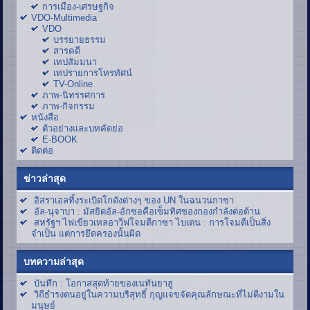
การเมือง-เศรษฐกิจ
VDO-Multimedia
VDO
บรรยายธรรม
สารคดี
เทปสัมมนา
เทปรายการโทรทัศน์
TV-Online
ภาพ-นิทรรศการ
ภาพ-กิจกรรม
หนังสือ
ตัวอย่างและบทคัดย่อ
E-BOOK
ติดต่อ
ข่าวล่าสุด
อิสราเอลทิ้งระเบิดโกดังต่างๆ ของ UN ในฉนวนกาซา
อัล-นุจาบา : มัสยิดอัล-อักซอคือเข็มทิศของกองกำลังต่อต้าน
สหรัฐฯ ไฟเขียวเทลอาวีฟโจมตีกาซา ไบเดน : การโจมตีเป็นสิ่ง
จำเป็น แต่การยึดครองนั้นผิด
บทความล่าสุด
บันทึก : โอกาสสุดท้ายของเนทันยาฮู
วิถีธำรงตนอยู่ในความบริสุทธิ์ กุญแจขจัดคุณลักษณะที่ไม่ดีงามใน
มนุษย์