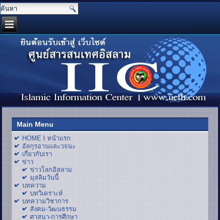
Main Menu
HOME I หน้าแรก
อัลกุรอานและวจนะ
เกี่ยวกับเรา
ข่าว
ข่าวโลกอิสลาม
มุสลิมวันนี้
บทความ
บทวิเคราะห์
บทความวิชาการ
สังคม-วัฒนธรรม
ศาสนา-การศึกษา